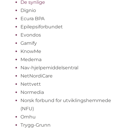
De synlige
Dignio
Ecura BPA
Epilepsiforbundet
Evondos
Gamify
KnowMe
Medema
Nav-hjelpemiddelsentral
NetNordiCare
Nettvett
Normedia
Norsk forbund for utviklingshemmede
(NFU)
Omhu
Trygg-Grunn