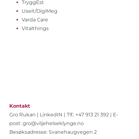
TryggEst
Useit/DigiMeg
Varda Care
Vitalthings
Kontakt
Gro Rukan
|
LinkedIN
|
Tlf.: +47 913 21 392 | E-
post:
gro@viljehelseklynge.no
Besøksadresse: Svanehaugvegen 2