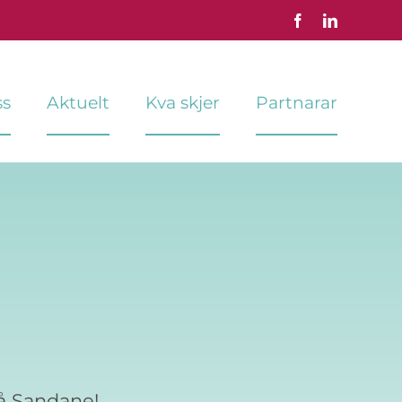
ss
Aktuelt
Kva skjer
Partnarar
rå Sandane!