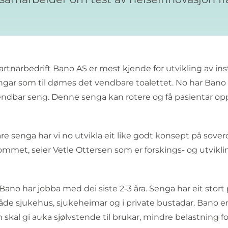
partnarbedrift Bano AS er mest kjende for utvikling av in
ar som til dømes det vendbare toalettet. No har Bano ut
ndbar seng. Denne senga kan rotere og få pasientar op
 senga har vi no utvikla eit like godt konsept på sove
ommet, seier Vetle Ottersen som er forskings- og utvikli
Bano har jobba med dei siste 2-3 åra. Senga har eit stort p
både sjukehus, sjukeheimar og i private bustadar. Bano e
skal gi auka sjølvstende til brukar, mindre belastning for 