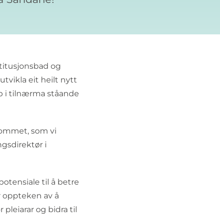
stitusjonsbad og
vikla eit heilt nytt
p i tilnærma ståande
rommet, som vi
ngsdirektør i
otensiale til å betre
r oppteken av å
pleiarar og bidra til