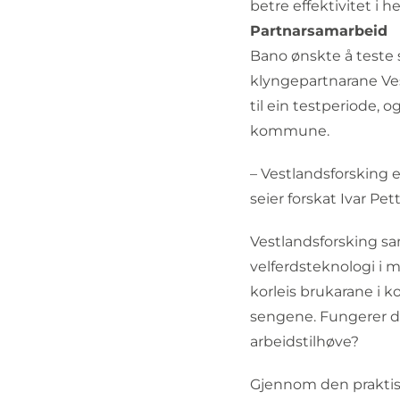
betre effektivitet i 
Partnarsamarbeid
Bano ønskte å teste 
klyngepartnarane Ve
til ein testperiode,
kommune.
– Vestlandsforsking 
seier forskat Ivar Pet
Vestlandsforsking sa
velferdsteknologi i m
korleis brukarane i 
sengene. Fungerer de
arbeidstilhøve?
Gjennom den praktisk