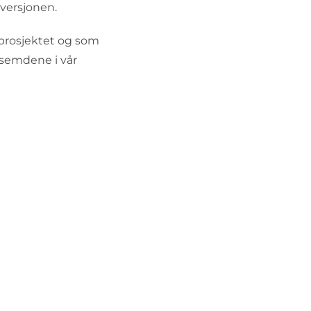
 versjonen.
stprosjektet og som
ksemdene i vår