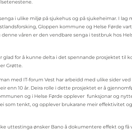
helsetenestene.
senga i ulike miljø på sjukehus og på sjukeheimar. I lag
stlandsforsking, Gloppen kommune og Helse Førde vart
 og denne våren er den vendbare senga i testbruk hos He
er glad for å kunne delta i det spennande prosjektet ti
ter Grøtte.
man med IT-forum Vest har arbeidd med ulike sider ved 
eir enn 10 år. Deira rolle i dette prosjektet er å gjennomf
kommunen og i Helse Førde opplever funksjonar og nytt
i som tenkt, og opplever brukarane meir effektivitet og
e uttestinga ønsker Bano å dokumentere effekt og få ve