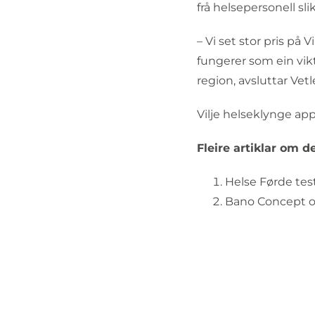
frå helsepersonell sl
– Vi set stor pris på
fungerer som ein vik
region, avsluttar Vet
Vilje helseklynge ap
Fleire artiklar om 
Helse Førde test
Bano Concept o