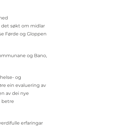
 med
 det søkt om midlar
lse Førde og Gloppen
l kommunane og Bano,
helse- og
øre ein evaluering av
en av dei nye
 betre
rdifulle erfaringar