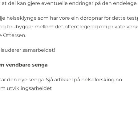
ik at dei kan gjere eventuelle endringar på den endelege
 Vilje helseklynge som har vore ein døropnar for dette te
tig brubyggar mellom det offentlege og dei private ver
le Ottersen.
plauderer samarbeidet!
den vendbare senga
ar den nye senga. Sjå artikkel på
helseforsking.no
m utviklingsarbeidet