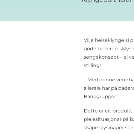
Vilje helseklynge si 
gode baderomsløysing
sengekonsept – ei ve
stilling!
– Med denne vendbare
allereie har på bader
Banogruppen.
Dette er eit produkt 
pleiesituasjonar på 
skape løysinager som 