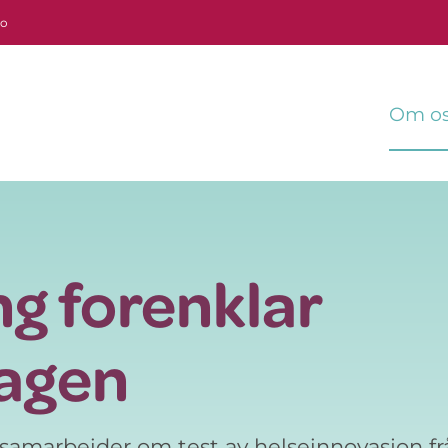
no
Om o
g forenklar
agen
samarbeider om test av helseinnovasjon f