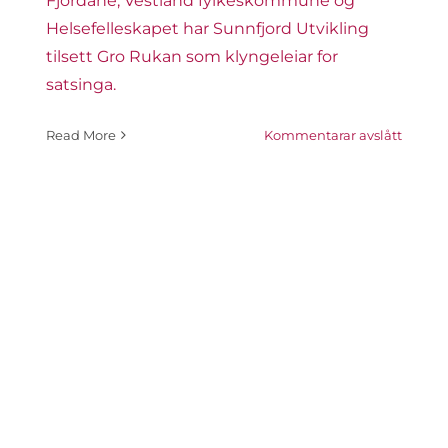
Fjordane, Vestland fylkeskommune og
Helsefelleskapet har Sunnfjord Utvikling
tilsett Gro Rukan som klyngeleiar for
satsinga.
på
Read More
Kommentarar avslått
Gro
Rukan
vert
leiar
for
helsek