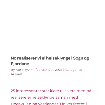
anskaf
No realiserer vi ei helseklynge i Sogn og
Fjordane
By
Ivar Høyvik
|
februar 12th, 2025
|
Categories:
Aktuelt
25 interessentar står klare til å vere med på
realisere ei helseklynge saman med
Høgskulen på Vestlandet, Universitetet i