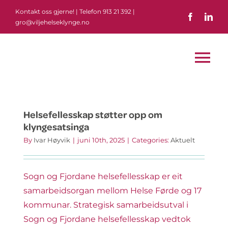
Skip
Kontakt oss gjerne! | Telefon 913 21 392 |
to
gro@viljehelseklynge.no
content
Tog
Nav
Om oss
Aktuelt
Helsefellesskap støtter opp om
klyngesatsinga
Kva skjer
By
Ivar Høyvik
|
juni 10th, 2025
|
Categories:
Aktuelt
Partnarar
Sogn og Fjordane helsefellesskap er eit
samarbeidsorgan mellom Helse Førde og 17
kommunar. Strategisk samarbeidsutval i
Sogn og Fjordane helsefellesskap vedtok