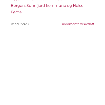
Bergen, Sunnfjord kommune og Helse
Førde.
på
Read More
Kommentarar avslått
No
realise
vi
ei
helsek
i
Sogn
og
Fjorda