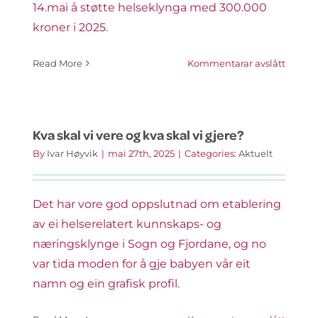
14.mai å støtte helseklynga med 300.000
kroner i 2025.
på
Read More
Kommentarar avslått
Helsef
støtter
opp
om
Kva skal vi vere og kva skal vi gjere?
klynge
By
Ivar Høyvik
|
mai 27th, 2025
|
Categories:
Aktuelt
Det har vore god oppslutnad om etablering
av ei helserelatert kunnskaps- og
næringsklynge i Sogn og Fjordane, og no
var tida moden for å gje babyen vår eit
namn og ein grafisk profil.