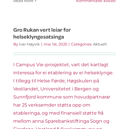
på
Read More
Kommentarar avslått
Kva
skal
vi
vere
Gro Rukan vert leiar for
og
helseklyngesatsinga
kva
By
Ivar Høyvik
|
mai 1st, 2025
|
Categories:
Aktuelt
skal
vi
gjere?
I Campus Vie-prosjektet, vart det kartlagt
interessa for ei etablering av ei helseklynge.
I tillegg til Helse Førde, Høgskulen på
Vestlandet, Universitetet i Bergen og
Sunnfjord kommune som hovudpartnarar
har 25 verksemder støtta opp om
etableringa, og med finansiell støtte frå
mellom anna Sparebankstiftinga Sogn og