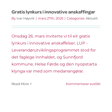
Gratis lynkurs i innovative anskaffingar
By
Ivar Høyvik
|
mars 27th, 2025
|
Categories:
Aktuelt
Onsdag 26. mars inviterte vi til eit gratis
lynkurs i innovative anskaffelser. LUP -
Leverandørutviklingsprogrammet stod for
det faglege innhaldet, og Sunnfjord
kommune, Helse Førde og den nyopstarta
klynga var med som medarrangørar.
på
Read More
Kommentarar avslått
Gratis
lynkur
i
innova